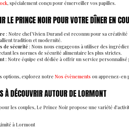
ock
, spécialement conçu pour émerveiller vos papilles.
R LE PRINCE NOIR POUR VOTRE DÎNER EN CO
ire
: Notre chef Vivien Durand est reconnu pour sa créativité 
 allient tradition et modernité.
s de sécurité
: Nous nous engageons à utiliser des ingrédient
ectant les normes de sécurité alimentaire les plus strictes.
nt
: Notre équipe est dédiée à offrir un service personnalis
s options, explorez notre
Nos évènements
ou apprenez-en p
ÉS À DÉCOUVRIR AUTOUR DE LORMONT
pour les couples, Le Prince Noir propose une variété d'activit
ximité à Lormont