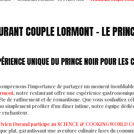
URANT COUPLE LORMONT - LE PRINC
ÉRIENCE UNIQUE DU PRINCE NOIR POUR LES 
comprenons l'importance de partager un moment inoubliable 
rmont
, notre restaurant offre une expérience gastronomique
ête de raffinement et de romantisme. Que vous souhaitiez cé
ou simplement profiter d'un dîner intime, notre équipe dédiée
e enchanteur.
Vivien Durand participe au SCIENCE & COOKING WORLD 
que plat, garantissant une aventure culinaire hors du comm