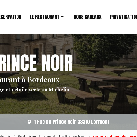
ÉSERVATION
LE RESTAURANT
BONS CADEAUX
PRIVATISATIO
Restaurant étoilé
Le Chef
aurant à Bordeaux
ge et 1 étoile verte au Michelin
1 Rue du Prince Noir 33310 Lormont
rdeaux
Restaurant Lormont - Le Prince Noir
restaurant couple Lorm