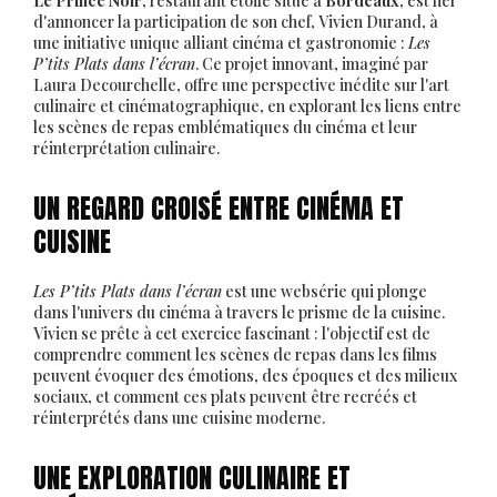
Le Prince Noir
, restaurant étoilé situé à
Bordeaux
, est fier
d'annoncer la participation de son chef, Vivien Durand, à
une initiative unique alliant cinéma et gastronomie :
Les
P’tits Plats dans l’écran
. Ce projet innovant, imaginé par
Laura Decourchelle, offre une perspective inédite sur l'art
culinaire et cinématographique, en explorant les liens entre
les scènes de repas emblématiques du cinéma et leur
réinterprétation culinaire.
UN REGARD CROISÉ ENTRE CINÉMA ET
CUISINE
Les P’tits Plats dans l’écran
est une websérie qui plonge
dans l'univers du cinéma à travers le prisme de la cuisine.
Vivien se prête à cet exercice fascinant : l'objectif est de
comprendre comment les scènes de repas dans les films
peuvent évoquer des émotions, des époques et des milieux
sociaux, et comment ces plats peuvent être recréés et
réinterprétés dans une cuisine moderne.
UNE EXPLORATION CULINAIRE ET