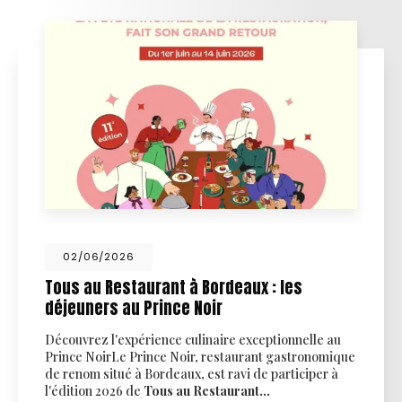
29/05/2026
Fêtes des pères et fêtes des mères : une
idée cadeau inoubliable à Bordeaux
Offrez une expérience culinaire inoubliable à
BordeauxLes
fêtes des pères
et des
mères
approchent à grands pas, et vous êtes à la recherche
du cadeau parfait ? Ne…