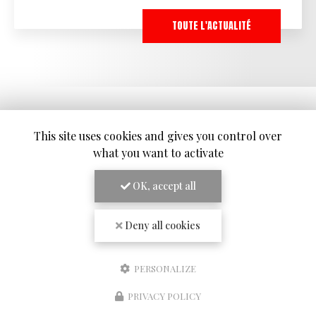
TOUTE L'ACTUALITÉ
This site uses cookies and gives you control over
what you want to activate
OK, accept all
Deny all cookies
PERSONALIZE
RESTAURANT À BORDEAUX
PRIVACY POLICY
Réserver une table
1 Rue du Prince Noir