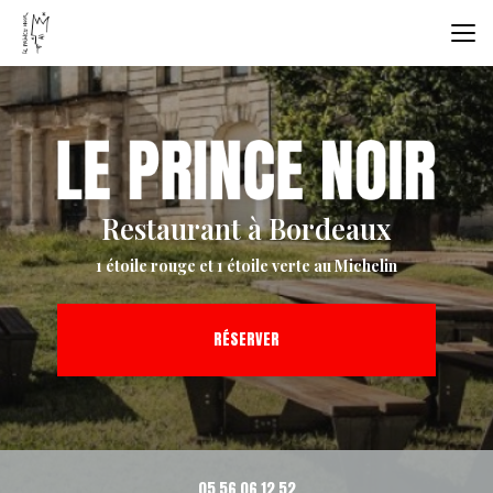
Aller
au
contenu
principal
Restaurant à Bordeaux
1 étoile rouge et 1 étoile verte au Michelin
RÉSERVER
05 56 06 12 52