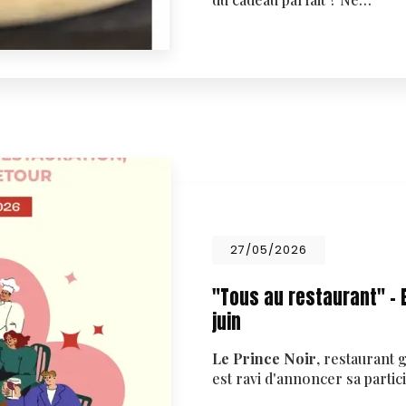
27/05/2026
"Tous au restaurant" - E
juin
Le Prince Noir
, restaurant
est ravi d'annoncer sa partici