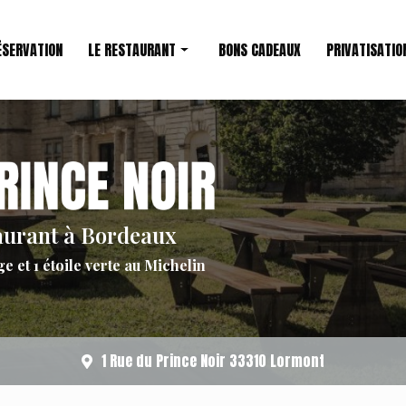
ÉSERVATION
LE RESTAURANT
BONS CADEAUX
PRIVATISATIO
Restaurant étoilé
Le Chef
aurant à Bordeaux
ge et 1 étoile verte au Michelin
1 Rue du Prince Noir 33310 Lormont