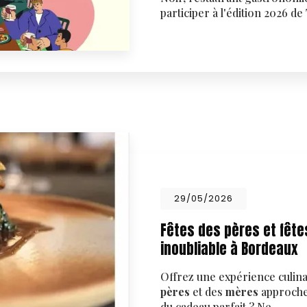
participer à l'édition 2026 de
29/05/2026
Fêtes des pères et fête
inoubliable à Bordeaux
Offrez une expérience culin
pères
et des
mères
approchen
du cadeau parfait ? Ne…