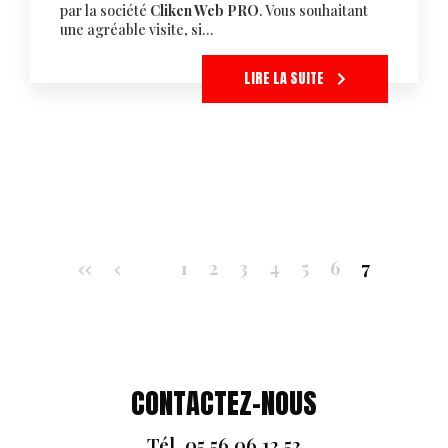
par la société
Cliken Web PRO
. Vous souhaitant
une agréable visite, si…
LIRE LA SUITE
Pagination
1
2
3
4
5
6
7
CONTACTEZ-NOUS
Tél.
05 56 06 12 52