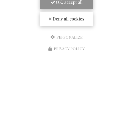
OK, accept all
SUIVEZ-NOUS SUR LES RÉSEAUX SOCIAUX
Deny all cookies
PERSONALIZE
PRIVACY POLICY
Réserver une table
ENVOYEZ UN MESSAGE
Nom Prénom
Société
Email
Téléphone
Message