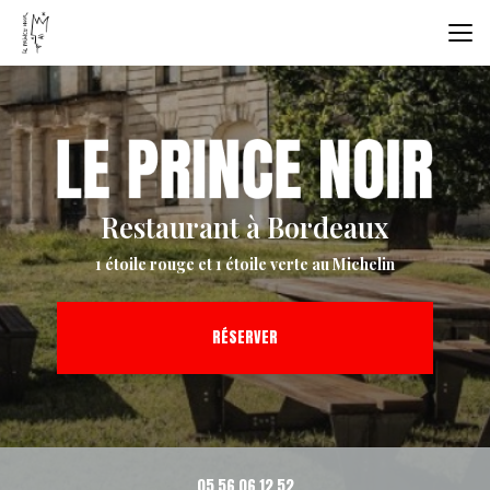
Aller
au
contenu
principal
Restaurant à Bordeaux
1 étoile rouge et 1 étoile verte au Michelin
RÉSERVER
05 56 06 12 52