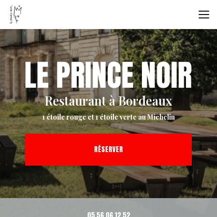
Aller
au
contenu
principal
Restaurant à Bordeaux
1 étoile rouge et 1 étoile verte au Michelin
RÉSERVER
05 56 06 12 52