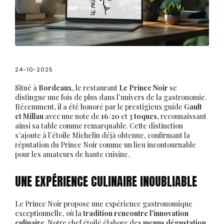
24-10-2025
Situé à
Bordeaux
, le restaurant
Le Prince Noir
se
distingue une fois de plus dans l’univers de la gastronomie.
Récemment, il a été honoré par le prestigieux guide
Gault
et Millau
avec une note de
16/20
et
3 toques
, reconnaissant
ainsi sa table comme remarquable. Cette distinction
s’ajoute à l’étoile Michelin déjà obtenue, confirmant la
réputation du Prince Noir comme un lieu incontournable
pour les amateurs de haute cuisine.
UNE EXPÉRIENCE CULINAIRE INOUBLIABLE
Le Prince Noir propose une expérience gastronomique
exceptionnelle, où la
tradition rencontre l'innovation
culinaire
. Notre chef étoilé élabore des
menus dégustation