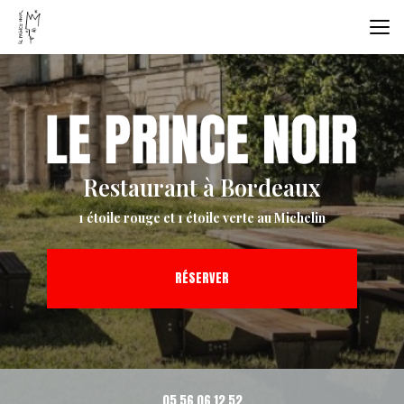
Aller
au
contenu
principal
Restaurant à Bordeaux
1 étoile rouge et 1 étoile verte au Michelin
RÉSERVER
05 56 06 12 52