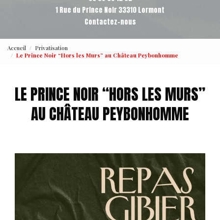
1 Rue du Prince Noir 33310 Lormont
Contactez-nous
Accueil
Privatisation
Le Prince Noir “Hors les Murs” au Château Peybonhomme
LE PRINCE NOIR “HORS LES MURS”
AU CHÂTEAU PEYBONHOMME