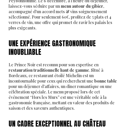
Peybonhomme. Le 6 décembre, à l'heure du déjeuner,
laissez-vous séduire par un
menu autour du gibier
,
accompagné d'un accord mets & vins soigneusement
sélectionné. Pour seulement 60€, profitez de 5 plats et 4
verres de vin, une offre qui promet de ravir les palais les
plus exigeants.
UNE EXPÉRIENCE GASTRONOMIQUE
INOUBLIABLE
Le Prince Noir est reconnu pour son expertise en
restauration traditionnelle haut de gamme
. Situé à
Bordeaux, ce restaurant étoilé Michelin est un
incontournable pour ceux qui recherchent une
bonne table
pour un déjeuner d'affaires, un dîner romantique ou une
célébration spéciale. Le menu proposé lors de cet
événement “Hors les Murs” est une véritable ode à la
gastronomie française, mettant en valeur des produits de
saison et des saveurs authentiques.
UN CADRE EXCEPTIONNEL AU CHÂTEAU