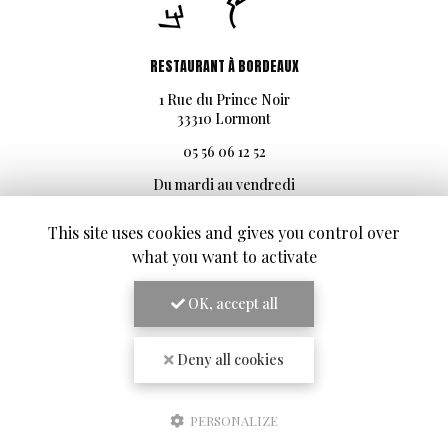
RESTAURANT À BORDEAUX
1 Rue du Prince Noir
33310 Lormont
05 56 06 12 52
Du mardi au vendredi
Au déjeuner de 12h00 à 13h30
Au dîner de 19h30 à 21h30
This site uses cookies and gives you control over
SUIVEZ-NOUS SUR LES RÉSEAUX SOCIAUX
what you want to activate
OK, accept all
Deny all cookies
PERSONALIZE
ENVOYEZ UN MESSAGE