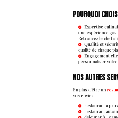
POURQUOI CHOIS
Expertise culina
une expérience gast
Retrouvez le chef s
Qualité et sécuri
qualité de chaque pl
Engagement clie
personnaliser votre
NOS AUTRES SER
En plus d'être un
resta
vos envies :
restaurant a pro
restaurant autou
dejeuner à Lorm