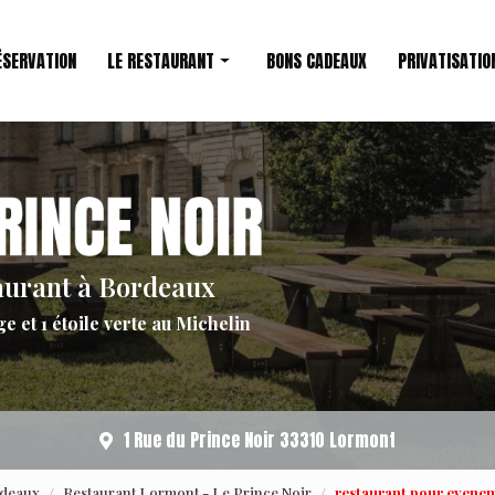
ÉSERVATION
LE RESTAURANT
BONS CADEAUX
PRIVATISATIO
Restaurant étoilé
Le Chef
aurant à Bordeaux
ge et 1 étoile verte au Michelin
1 Rue du Prince Noir 33310 Lormont
rdeaux
Restaurant Lormont - Le Prince Noir
restaurant pour evenem