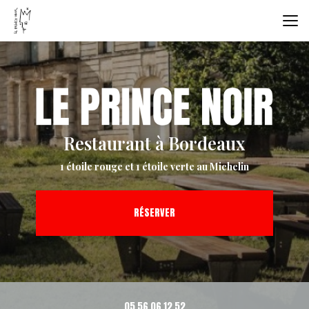
Aller
au
contenu
principal
Restaurant à Bordeaux
1 étoile rouge et 1 étoile verte au Michelin
RÉSERVER
05 56 06 12 52