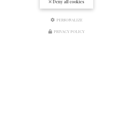
Deny all cookies
Société
Email
PERSONALIZE
Téléphone
PRIVACY POLICY
Réserver une table
Message
J'autorise ce site à conserver l'ensemble des données transmises dans ce formulaire
pour faciliter le suivi et le traitement de ma demande.
(Aucune exploitation
commerciale ne sera faite des données conservées. Voir notre
politique de confidentialité
)