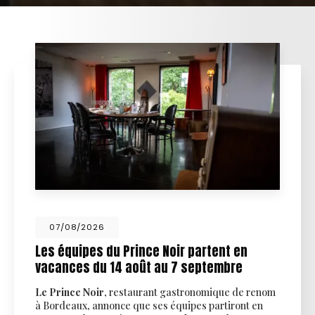
07/08/2026
s équipes du Prince Noir partent en
To
cances du 14 août au 7 septembre
dé
Prince Noir
, restaurant gastronomique de renom
Déc
ordeaux, annonce que ses équipes partiront en
Pri