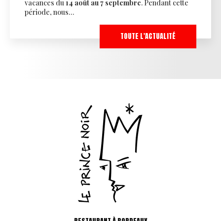
cances du
14 août au 7 septembre
. Pendant cette
de 
iode, nous…
l'é
TOUTE L'ACTUALITÉ