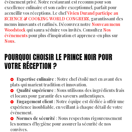
évènement privé. Notre restaurant est reconnu pour son
excellence culinaire et son cadre exceptionnel, parfait pour
accueillir vos réceptions. Le chef
Vivien Durand participe au
SCIENCE & COOKING WORLD CONGRESS
, garantissant des
menus innovants et raffinés. Découvrez notre
Nouveau menu
Woodstock
qui saura séduire vos invités. Consultez
Nos
évènements
pour plus d'inspiration et apprenez-en plus sur
Nous
.
POURQUOI CHOISIR LE PRINCE NOIR POUR
VOTRE RÉCEPTION ?
Expertise culinaire
: Notre chef étoilé met en avant des
plats qui marient tradition et innovation.
Qualité supérieure
: Nous utilisons des ingrédients frais
et locaux pour garantir des saveurs authentiques.
Engagement client
: Notre équipe est dédiée à offrir une
expérience inoubliable, en veillant à chaque détail de votre
événement.
Normes de sécurité
: Nous respectons rigoureusement
les normes d'hygiène pour assurer la sécurité de nos
convives.