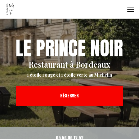
Aller
au
contenu
principal
Restaurant à Bordeaux
1 étoile rouge et 1 étoile verte au Michelin
RÉSERVER
05 56 06 12 52