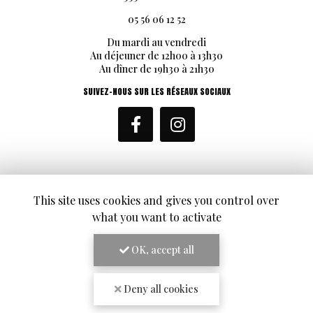
05 56 06 12 52
Du mardi au vendredi
Au déjeuner de 12h00 à 13h30
Au dîner de 19h30 à 21h30
SUIVEZ-NOUS SUR LES RÉSEAUX SOCIAUX
This site uses cookies and gives you control over
ENVOYEZ UN MESSAGE
what you want to activate
Nom Prénom
OK, accept all
Société
Deny all cookies
Email