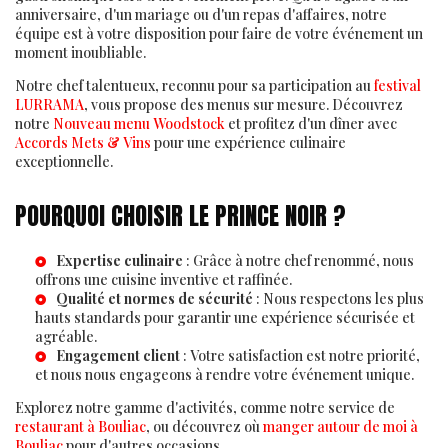
anniversaire, d'un mariage ou d'un repas d'affaires, notre
équipe est à votre disposition pour faire de votre événement un
moment inoubliable.
Notre chef talentueux, reconnu pour sa participation au
festival
LURRAMA
, vous propose des menus sur mesure. Découvrez
notre
Nouveau menu Woodstock
et profitez d'un dîner avec
Accords Mets & Vins
pour une expérience culinaire
exceptionnelle.
POURQUOI CHOISIR LE PRINCE NOIR ?
Expertise culinaire
: Grâce à notre chef renommé, nous
offrons une cuisine inventive et raffinée.
Qualité et normes de sécurité
: Nous respectons les plus
hauts standards pour garantir une expérience sécurisée et
agréable.
Engagement client
: Votre satisfaction est notre priorité,
et nous nous engageons à rendre votre événement unique.
Explorez notre gamme d'activités, comme notre service de
restaurant à Bouliac
, ou découvrez où
manger autour de moi à
Bouliac
pour d'autres occasions.