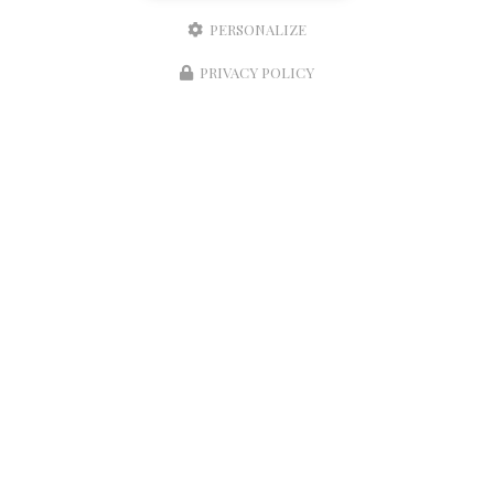
PERSONALIZE
Téléphone
PRIVACY POLICY
Réserver une table
Message
J'autorise ce site à conserver l'ensemble des données transmises dans ce formulaire
pour faciliter le suivi et le traitement de ma demande.
(Aucune exploitation
commerciale ne sera faite des données conservées. Voir notre
politique de confidentialité
)