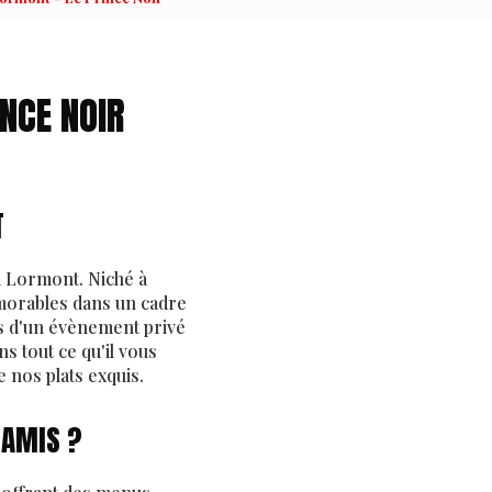
NCE NOIR
T
 Lormont. Niché à
morables dans un cadre
rs d'un évènement privé
 tout ce qu'il vous
 nos plats exquis.
 AMIS ?