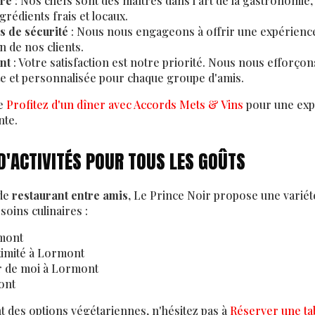
ire
: Nos chefs sont des maîtres dans l'art de la gastronomie
grédients frais et locaux.
s de sécurité
: Nous nous engageons à offrir une expérience 
n de nos clients.
nt
: Votre satisfaction est notre priorité. Nous nous efforço
te et personnalisée pour chaque groupe d'amis.
de
Profitez d'un dîner avec Accords Mets & Vins
pour une expé
nte.
D'ACTIVITÉS POUR TOUS LES GOÛTS
 de
restaurant entre amis
, Le Prince Noir propose une variété
oins culinaires :
rmont
ximité à Lormont
r de moi à Lormont
ont
t des options végétariennes, n'hésitez pas à
Réserver une ta