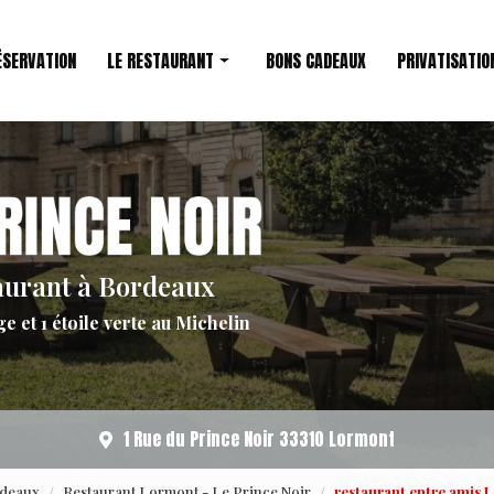
ÉSERVATION
LE RESTAURANT
BONS CADEAUX
PRIVATISATIO
Restaurant étoilé
Le Chef
aurant à Bordeaux
ge et 1 étoile verte au Michelin
1 Rue du Prince Noir 33310 Lormont
rdeaux
Restaurant Lormont - Le Prince Noir
restaurant entre amis 