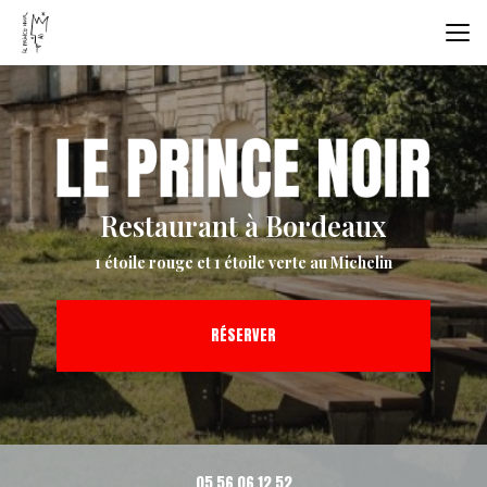
Aller
au
contenu
principal
Restaurant à Bordeaux
1 étoile rouge et 1 étoile verte au Michelin
RÉSERVER
05 56 06 12 52