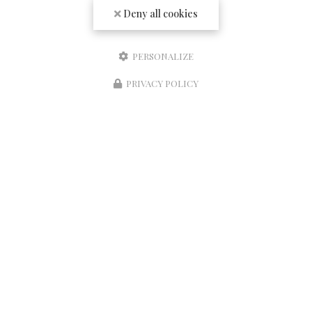
Deny all cookies
Société
Email
PERSONALIZE
PRIVACY POLICY
Réserver une table
Téléphone
Message
J'autorise ce site à conserver l'ensemble des données transmises dans ce formulaire
pour faciliter le suivi et le traitement de ma demande.
(Aucune exploitation
commerciale ne sera faite des données conservées. Voir notre
politique de confidentialité
)