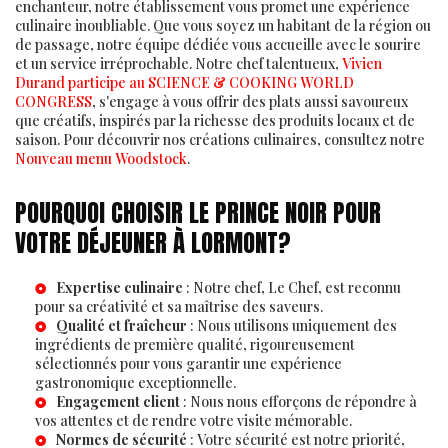
enchanteur, notre établissement vous promet une expérience
culinaire inoubliable. Que vous soyez un habitant de la région ou
de passage, notre équipe dédiée vous accueille avec le sourire
et un service irréprochable. Notre chef talentueux,
Vivien
Durand participe au SCIENCE & COOKING WORLD
CONGRESS
, s'engage à vous offrir des plats aussi savoureux
que créatifs, inspirés par la richesse des produits locaux et de
saison. Pour découvrir nos créations culinaires, consultez notre
Nouveau menu Woodstock
.
POURQUOI CHOISIR LE PRINCE NOIR POUR
VOTRE DÉJEUNER À LORMONT?
Expertise culinaire
: Notre chef,
Le Chef
, est reconnu
pour sa créativité et sa maîtrise des saveurs.
Qualité et fraîcheur
: Nous utilisons uniquement des
ingrédients de première qualité, rigoureusement
sélectionnés pour vous garantir une expérience
gastronomique exceptionnelle.
Engagement client
:
Nous
nous efforçons de répondre à
vos attentes et de rendre votre visite mémorable.
Normes de sécurité
: Votre sécurité est notre priorité,