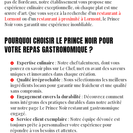
pas de Bordeaux, notre établissement vous propose une
expérience culinaire exceptionnelle, où chaque plat est une
œuvre d'art. Que vous soyez à la recherche d'un
restaurant à
Lormont
ou d'un
restaurant à proximité à Lormont
, le Prince
Noir vous garantit une expérience inoubliable.
POURQUOI CHOISIR LE PRINCE NOIR POUR
VOTRE REPAS GASTRONOMIQUE ?
Expertise culinaire
: Notre chef talentueux, dont vous
pouvez en savoir plus sur
Le Chef
, met en avant des saveurs
uniques et innovantes dans chaque création.
Qualité irréprochable
: Nous sélectionnons les meilleurs
ingrédients locaux pour garantir une fraîcheur et une qualité
sans compromis.
Engagement envers la durabilité
: Découvrez comment
nous intégrons des pratiques durables dans notre activité
sur notre page
Le Prince Noir restaurant gastronomique
engagé
.
Service client exemplaire
: Notre équipe dévouée est
toujours prête à personnaliser votre expérience pour
répondre à vos besoins et attentes.