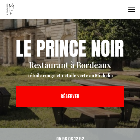
Aller
au
contenu
principal
Restaurant à Bordeaux
1 étoile rouge et 1 étoile verte au Michelin
RÉSERVER
05 56 06 12 52