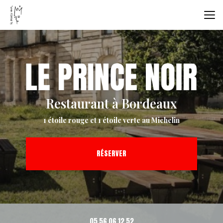
Aller
au
contenu
principal
Restaurant à Bordeaux
1 étoile rouge et 1 étoile verte au Michelin
RÉSERVER
05 56 06 12 52