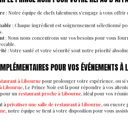
ire
: Notre équipe de chefs talentueux s'engage à vous offrir 
hable
: Chaque ingrédient est soigneusement sélectionné po
s.
nt
: Nous nous concentrons sur vos besoins pour vous fourn
eccable.
ité
: Votre santé et votre sécurité sont notre priorité absolue
OMPLÉMENTAIRES POUR VOS ÉVÉNEMENTS À 
staurant à Libourne
pour prolonger votre expérience, ou si 
 à Libourne
, Le Prince Noir est là pour répondre à vos atte
 pour un
restaurant proche à Libourne
, idéal pour vos réuni
nt à
privatiser une salle de restaurant à Libourne
, ou encore
rne
, notre équipe se tient à votre disposition pour vous assist