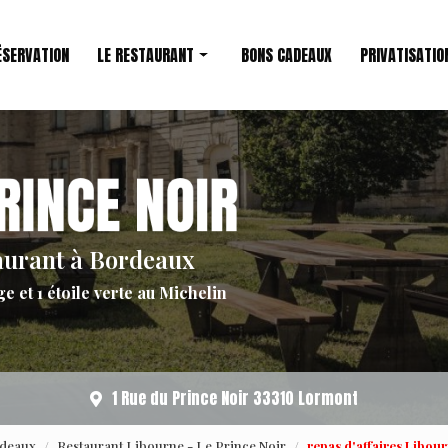
ÉSERVATION
LE RESTAURANT
BONS CADEAUX
PRIVATISATIO
Restaurant étoilé
Le Chef
aurant à Bordeaux
ge et 1 étoile verte au Michelin
1 Rue du Prince Noir 33310 Lormont
rdeaux
Restaurant Libourne - Le Prince Noir
repas d'affaires Libour