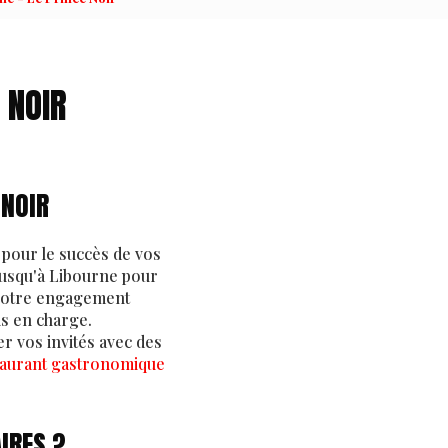
 NOIR
 NOIR
 pour le succès de vos
jusqu'à Libourne pour
à notre engagement
is en charge.
 vos invités avec des
taurant gastronomique
IRES ?