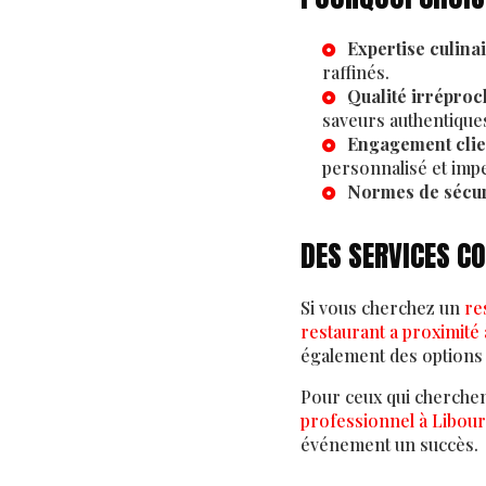
Expertise culina
raffinés.
Qualité irréproc
saveurs authentique
Engagement clie
personnalisé et imp
Normes de sécur
DES SERVICES C
Si vous cherchez un
re
restaurant a proximité
également des options
Pour ceux qui cherche
professionnel à Libou
événement un succès.