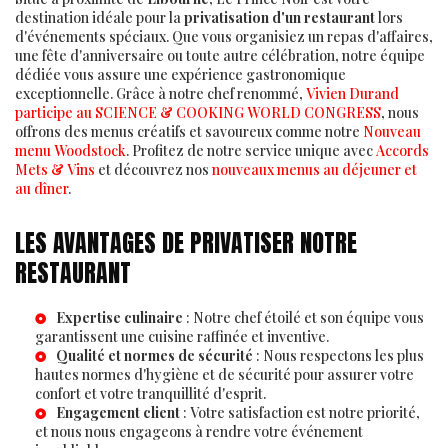
destination idéale pour la
privatisation d'un restaurant
lors
d'événements spéciaux. Que vous organisiez un repas d'affaires,
une fête d'anniversaire ou toute autre célébration, notre équipe
dédiée vous assure une expérience gastronomique
exceptionnelle. Grâce à notre chef renommé,
Vivien Durand
participe au SCIENCE & COOKING WORLD CONGRESS
, nous
offrons des menus créatifs et savoureux comme notre
Nouveau
menu Woodstock
. Profitez de notre service unique avec
Accords
Mets & Vins
et découvrez nos
nouveaux menus au déjeuner et
au dîner
.
LES AVANTAGES DE PRIVATISER NOTRE
RESTAURANT
Expertise culinaire
: Notre chef étoilé et son équipe vous
garantissent une cuisine raffinée et inventive.
Qualité et normes de sécurité
: Nous respectons les plus
hautes normes d'hygiène et de sécurité pour assurer votre
confort et votre tranquillité d'esprit.
Engagement client
: Votre satisfaction est notre priorité,
et nous nous engageons à rendre votre événement