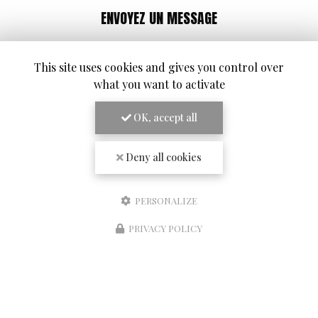
ENVOYEZ UN MESSAGE
Nom Prénom
This site uses cookies and gives you control over
what you want to activate
Société
OK, accept all
Email
Téléphone
Deny all cookies
Message
PERSONALIZE
PRIVACY POLICY
Réserver une table
J'autorise ce site à conserver l'ensemble des données transmises dans ce formulaire
pour faciliter le suivi et le traitement de ma demande.
(Aucune exploitation
commerciale ne sera faite des données conservées. Voir notre
politique de confidentialité
)