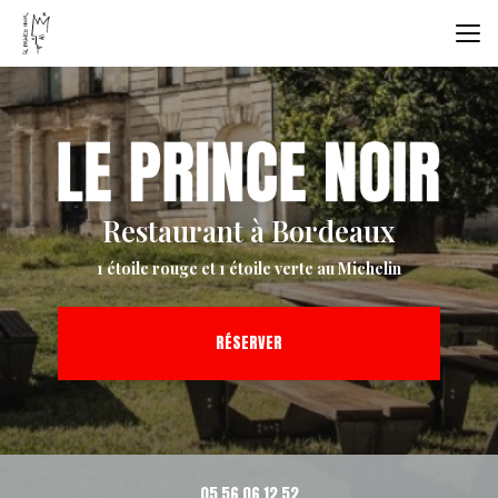
Aller
au
contenu
principal
Restaurant à Bordeaux
1 étoile rouge et 1 étoile verte au Michelin
RÉSERVER
05 56 06 12 52