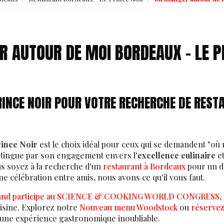
 AUTOUR DE MOI BORDEAUX - LE P
RINCE NOIR POUR VOTRE RECHERCHE DE REST
rince Noir
est le choix idéal pour ceux qui se demandent "où
stingue par son engagement envers l'
excellence culinaire
et
s soyez à la recherche d'un
restaurant à Bordeaux
pour un dé
e célébration entre amis, nous avons ce qu'il vous faut.
rand participe au SCIENCE & COOKING WORLD CONGRESS
,
uisine. Explorez notre
Nouveau menu Woodstock
ou
réservez
une expérience gastronomique inoubliable.