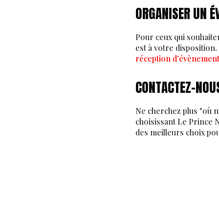
ORGANISER UN É
Pour ceux qui souhait
est à votre disposition
réception d'évènemen
CONTACTEZ-NOUS
Ne cherchez plus "où m
choisissant Le Prince 
des meilleurs choix po