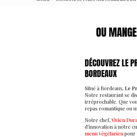
OU MANGER
DÉCOUVREZ LE P
BORDEAUX
Situé à Bordeaux,
Le P
Notre restaurant se di
irréprochable. Que vou
repas romantique ou un
Notre chef,
Vivien Du
d'innovation à notre c
menu végétarien
pour 