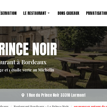
ÉSERVATION
LE RESTAURANT
BONS CADEAUX
PRIVATISATIO
Restaurant étoilé
Le Chef
aurant à Bordeaux
ge et 1 étoile verte au Michelin
1 Rue du Prince Noir 33310 Lormont
rdeaux
Restaurant Bordeaux - Le Prince Noir
ou manger autour de m