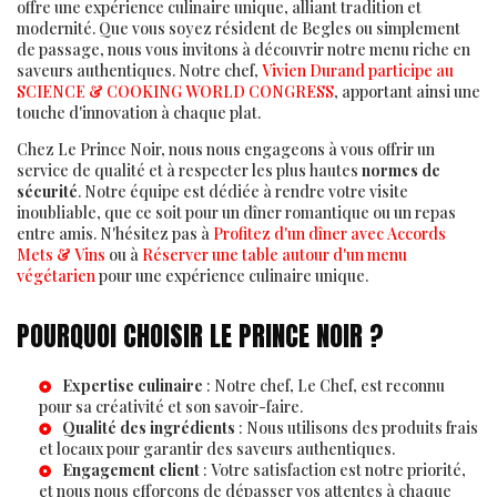
offre une expérience culinaire unique, alliant tradition et
modernité. Que vous soyez résident de Begles ou simplement
de passage, nous vous invitons à découvrir notre menu riche en
saveurs authentiques. Notre chef,
Vivien Durand participe au
SCIENCE & COOKING WORLD CONGRESS
, apportant ainsi une
touche d'innovation à chaque plat.
Chez Le Prince Noir, nous nous engageons à vous offrir un
service de qualité et à respecter les plus hautes
normes de
sécurité
. Notre équipe est dédiée à rendre votre visite
inoubliable, que ce soit pour un dîner romantique ou un repas
entre amis. N'hésitez pas à
Profitez d'un dîner avec Accords
Mets & Vins
ou à
Réserver une table autour d'un menu
végétarien
pour une expérience culinaire unique.
POURQUOI CHOISIR LE PRINCE NOIR ?
Expertise culinaire
: Notre chef,
Le Chef
, est reconnu
pour sa créativité et son savoir-faire.
Qualité des ingrédients
: Nous utilisons des produits frais
et locaux pour garantir des saveurs authentiques.
Engagement client
: Votre satisfaction est notre priorité,
et nous nous efforçons de dépasser vos attentes à chaque