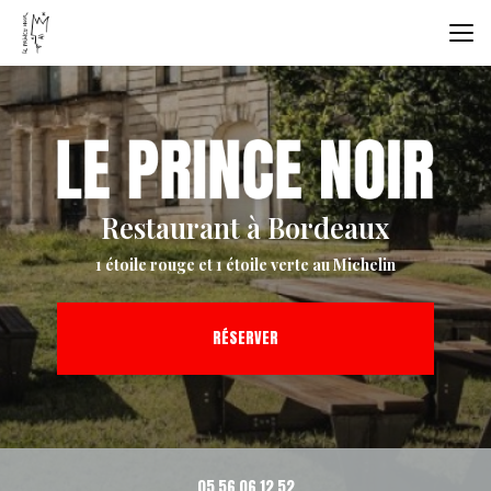
Aller
au
contenu
principal
Restaurant à Bordeaux
1 étoile rouge et 1 étoile verte au Michelin
RÉSERVER
05 56 06 12 52