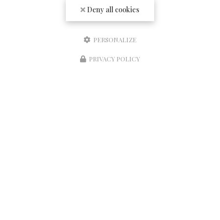
Deny all cookies
Société
Email
PERSONALIZE
PRIVACY POLICY
Réserver une table
Téléphone
Message
J'autorise ce site à conserver l'ensemble des données transmises dans ce formulaire
pour faciliter le suivi et le traitement de ma demande.
(Aucune exploitation
commerciale ne sera faite des données conservées. Voir notre
politique de confidentialité
)