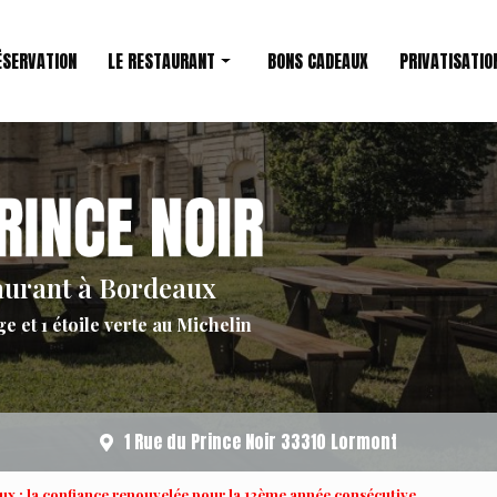
ÉSERVATION
LE RESTAURANT
BONS CADEAUX
PRIVATISATIO
Restaurant étoilé
Le Chef
aurant à Bordeaux
ge et 1 étoile verte au Michelin
1 Rue du Prince Noir 33310 Lormont
x : la confiance renouvelée pour la 12ème année consécutive