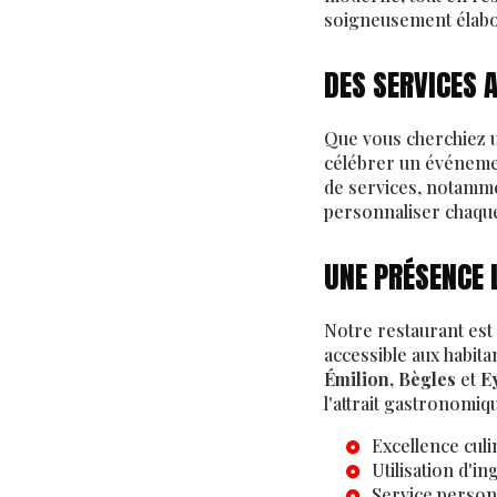
soigneusement élaboré
DES SERVICES 
Que vous cherchiez
célébrer un événeme
de services, notamm
personnaliser chaque
UNE PRÉSENCE 
Notre restaurant est
accessible aux habit
Émilion, Bègles
et
E
l'attrait gastronomiq
Excellence cul
Utilisation d'in
Service person