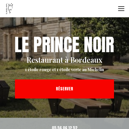
Aller
au
contenu
principal
Restaurant à Bordeaux
1 étoile rouge et 1 étoile verte au Michelin
RÉSERVER
05 56 06 12 52