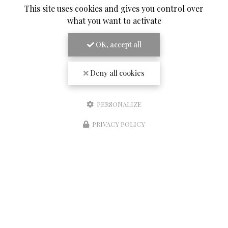
Société
This site uses cookies and gives you control over
what you want to activate
Email
OK, accept all
Téléphone
Deny all cookies
Message
PERSONALIZE
PRIVACY POLICY
Réserver une table
J'autorise ce site à conserver l'ensemble des données transmises dans ce formulaire
pour faciliter le suivi et le traitement de ma demande.
(Aucune exploitation
commerciale ne sera faite des données conservées. Voir notre
politique de confidentialité
)