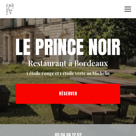
Aller
au
contenu
principal
Restaurant à Bordeaux
1 étoile rouge et 1 étoile verte au Michelin
RÉSERVER
05 56 06 12 52