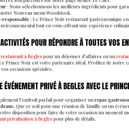
couvrez son parcours sur notre page dédiée
Le Chef
.
eur
: Nous sélectionnons les meilleurs ingrédients pour garan
 notre
Nouveau menu Woodstock
.
-responsable
:
Le Prince Noir restaurant gastronomique e
environnemental tout en vous offrant une expérience culinai
'ACTIVITÉS POUR RÉPONDRE À TOUTES VOS EN
n
restaurant à Begles
pour un déjeuner d'affaires ou un
resta
 Le Prince Noir est votre partenaire idéal. Profitez de notre 
 vos occasions spéciales.
 ÉVÉNEMENT PRIVÉ À BEGLES AVEC LE PRINC
galement l'endroit parfait pour organiser un
repas gastrono
rdeaux
. Que ce soit pour une réunion de famille ou un évén
à votre disposition pour faire de votre occasion un moment 
ant privatisation à Begles
pour plus de détails.