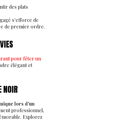
tir des plats
ngagé
s'efforce de
re de premier ordre.
VIES
urant pour fêter un
cadre élégant et
E NOIR
mique lors d'un
ement professionnel,
mémorable. Explorez