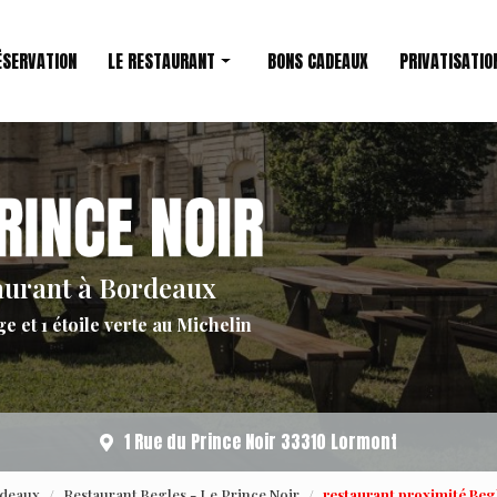
ÉSERVATION
LE RESTAURANT
BONS CADEAUX
PRIVATISATIO
Restaurant étoilé
Le Chef
aurant à Bordeaux
ge et 1 étoile verte au Michelin
1 Rue du Prince Noir 33310 Lormont
rdeaux
Restaurant Begles - Le Prince Noir
restaurant proximité Begl