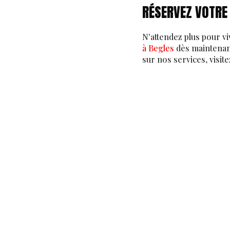
RÉSERVEZ VOTRE
N'attendez plus pour v
à Begles
dès maintenant
sur nos services, visit