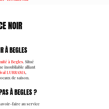
CE NOIR
IR À BEGLES
mité à Begles
. Situé
 inoubliable alliant
stival LURRAMA
,
locaux de saison.
PAS À BEGLES ?
avoir-faire au service