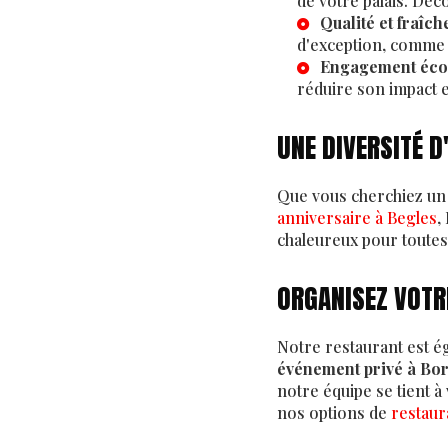
de votre palais. Dé
Qualité et fraîch
d'exception, comme
Engagement éco
réduire son impact 
UNE DIVERSITÉ D
Que vous cherchiez u
anniversaire à Begles
,
chaleureux pour toutes
ORGANISEZ VOTRE
Notre restaurant est é
événement privé à Bo
notre équipe se tient 
nos options de
restaur