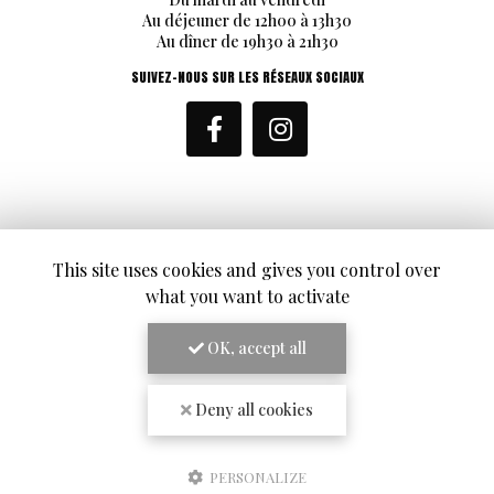
Au déjeuner de 12h00 à 13h30
Au dîner de 19h30 à 21h30
SUIVEZ-NOUS SUR LES RÉSEAUX SOCIAUX
ENVOYEZ UN MESSAGE
This site uses cookies and gives you control over
what you want to activate
Nom Prénom
OK, accept all
Société
Deny all cookies
Email
PERSONALIZE
Téléphone