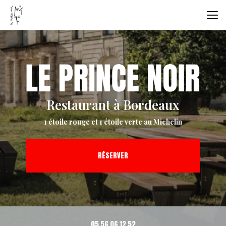
Aller
au
contenu
principal
Restaurant à Bordeaux
1 étoile rouge et 1 étoile verte au Michelin
RÉSERVER
05 56 06 12 52