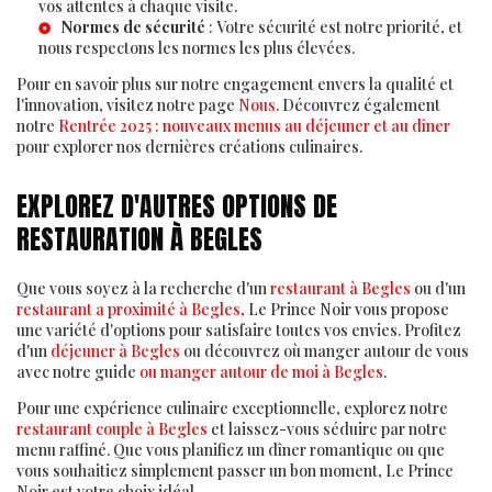
vos attentes à chaque visite.
Normes de sécurité
: Votre sécurité est notre priorité, et
nous respectons les normes les plus élevées.
Pour en savoir plus sur notre engagement envers la qualité et
l'innovation, visitez notre page
Nous
. Découvrez également
notre
Rentrée 2025 : nouveaux menus au déjeuner et au dîner
pour explorer nos dernières créations culinaires.
EXPLOREZ D'AUTRES OPTIONS DE
RESTAURATION À BEGLES
Que vous soyez à la recherche d'un
restaurant à Begles
ou d'un
restaurant a proximité à Begles
, Le Prince Noir vous propose
une variété d'options pour satisfaire toutes vos envies. Profitez
d'un
déjeuner à Begles
ou découvrez où manger autour de vous
avec notre guide
ou manger autour de moi à Begles
.
Pour une expérience culinaire exceptionnelle, explorez notre
restaurant couple à Begles
et laissez-vous séduire par notre
menu raffiné. Que vous planifiez un dîner romantique ou que
vous souhaitiez simplement passer un bon moment, Le Prince
Noir est votre choix idéal.