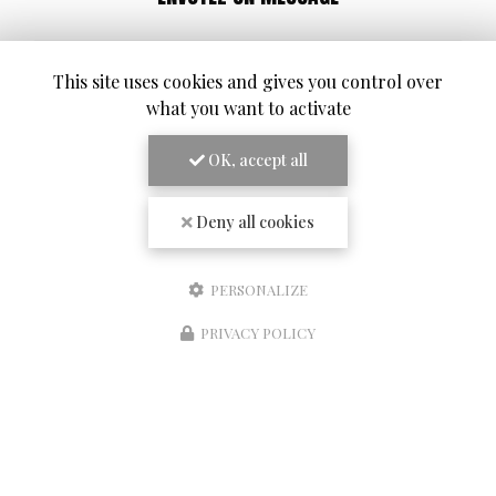
Nom Prénom
This site uses cookies and gives you control over
Société
what you want to activate
Email
OK, accept all
Téléphone
Deny all cookies
Message
PERSONALIZE
PRIVACY POLICY
Réserver une table
J'autorise ce site à conserver l'ensemble des données transmises dans ce formulaire
pour faciliter le suivi et le traitement de ma demande.
(Aucune exploitation
commerciale ne sera faite des données conservées. Voir notre
politique de confidentialité
)