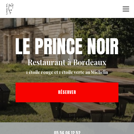
Aller
au
contenu
principal
Restaurant à Bordeaux
1 étoile rouge et 1 étoile verte au Michelin
RÉSERVER
05 56 06 12 52