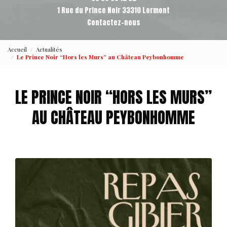
1 Rue du Prince Noir 33310 Lormont
Contactez-nous
Accueil
Actualités
Le Prince Noir “Hors les Murs” au Château Peybonhomme
LE PRINCE NOIR “HORS LES MURS”
AU CHÂTEAU PEYBONHOMME