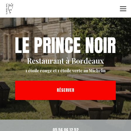
Aller
au
contenu
principal
Restaurant à Bordeaux
1 étoile rouge et 1 étoile verte au Michelin
RÉSERVER
05 56 06 12 52