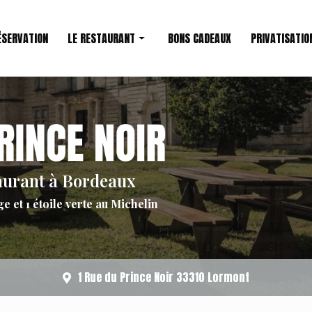
ÉSERVATION
LE RESTAURANT
BONS CADEAUX
PRIVATISATIO
Restaurant étoilé
Le Chef
aurant à Bordeaux
ge et 1 étoile verte au Michelin
1 Rue du Prince Noir 33310 Lormont